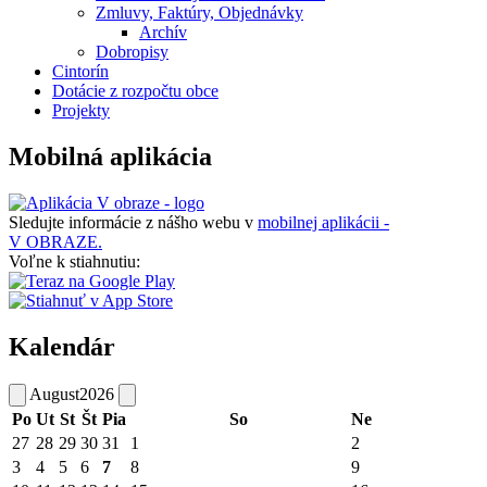
Zmluvy, Faktúry, Objednávky
Archív
Dobropisy
Cintorín
Dotácie z rozpočtu obce
Projekty
Mobilná aplikácia
Sledujte informácie z nášho webu v
mobilnej aplikácii -
V OBRAZE.
Voľne k stiahnutiu:
Kalendár
August
2026
Po
Ut
St
Št
Pia
So
Ne
27
28
29
30
31
1
2
3
4
5
6
7
8
9