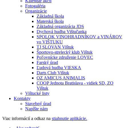
Kalendár akcií
Fotogaléria
Organizácie
Základná škola
Materská škola
Základná organizácia JDS
Dychová hudba Vištučanka
SPOLOK VINOHRADNÍKOV a VINÁROV
vo VIŠTUKU
TJ SLOVAN Vištuk
Športovo-strelecký klub Vištuk
Poľovnícke združenie LOVEC
Farský úrad
Ľudová hudba VIESKA
Darts Club Vištuk
OZ AMICUS ANIMALIS
COOP Jednota Bratislava - vidiek SD, ZO
Vištuk
Vištucké listy
Kontakty
Stavebný úrad
Napíšte nám
Viac informácií a odkaz na
stiahnutie aplikácie.