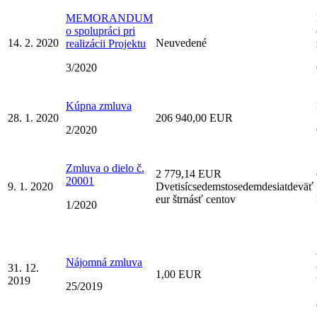
MEMORANDUM
o spolupráci pri
14. 2. 2020
Neuvedené
realizácii Projektu
3/2020
Kúpna zmluva
28. 1. 2020
206 940,00 EUR
2/2020
Zmluva o dielo č.
2 779,14 EUR
20001
9. 1. 2020
Dvetisícsedemstosedemdesiatdeväť
eur štrnásť centov
1/2020
Nájomná zmluva
31. 12.
1,00 EUR
2019
25/2019