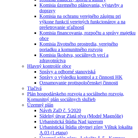
Komisia územného plánovania, výstavby a
dopravy
Komisia na ochranu verejného záujmu pri
výkone funkcií verejných funkcionárov a na
prešetrovanie sťažností
Komisia financovania, rozpočtu a správy majetku
obce
Komisia životného prostredia, verejného
poriadku a komunitného rozvoja
Komisia školstva, sociálnych vecí a
zdravotníctva
Hlavný kontrolór obce
Správy a odborné stanoviská
Správy o výsledku kontrol a z činnosti HK
Oznamovanie protispoločenskej činnosti
Tlačivá
Plán hospodárskeho rozvoja a sociálneho rozvoja,
Komunitný plán sociálnych služieb
Územný plán
Návrh ZaD č. 5⁄2020
Sídelný útvar Zlatá réva (Modré Magnólie)
Urbanistická štúdia Nad jazerom
Urbanistická štúdia obytnej zóny Vištuk lokalita
A.03 (1.etapa)