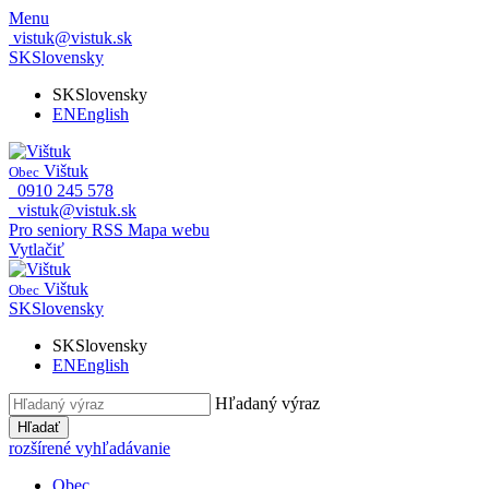
Menu
vistuk@vistuk.sk
SK
Slovensky
SK
Slovensky
EN
English
Vištuk
Obec
0910 245 578
vistuk@vistuk.sk
Pro seniory
RSS
Mapa webu
Vytlačiť
Vištuk
Obec
SK
Slovensky
SK
Slovensky
EN
English
Hľadaný výraz
Hľadať
rozšírené vyhľadávanie
Obec