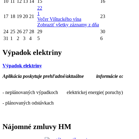
10
11
12
13
14
15
16
22
1
17
18
19
20
21
23
Večer Vištuckého vína
Zobraziť všetky záznamy z dňa
24
25
26
27
28
29
30
31
1
2
3
4
5
6
Výpadok elektriny
Výpadok elektriny
Aplikácia poskytuje prehľadné/aktuálne
informácie o:
- neplánovaných výpadkoch elektrickej energie( poruchy)
- plánovaných odstávkach
Nájomné zmluvy HM