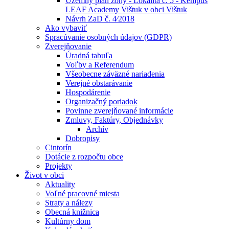
Územný plán zóny - Lokalita č. 5 - Kempus
LEAF Academy Vištuk v obci Vištuk
Návrh ZaD č. 4⁄2018
Ako vybaviť
Spracúvanie osobných údajov (GDPR)
Zverejňovanie
Úradná tabuľa
Voľby a Referendum
Všeobecne záväzné nariadenia
Verejné obstarávanie
Hospodárenie
Organizačný poriadok
Povinne zverejňované informácie
Zmluvy, Faktúry, Objednávky
Archív
Dobropisy
Cintorín
Dotácie z rozpočtu obce
Projekty
Život v obci
Aktuality
Voľné pracovné miesta
Straty a nálezy
Obecná knižnica
Kultúrny dom