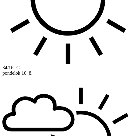
34/16 °C
pondelok
10. 8.