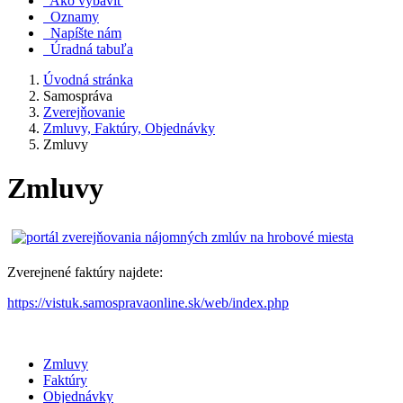
Ako vybaviť
Oznamy
Napíšte nám
Úradná tabuľa
Úvodná stránka
Samospráva
Zverejňovanie
Zmluvy, Faktúry, Objednávky
Zmluvy
Zmluvy
Zverejnené faktúry najdete:
https://vistuk.samospravaonline.sk/web/index.php
Zmluvy
Faktúry
Objednávky