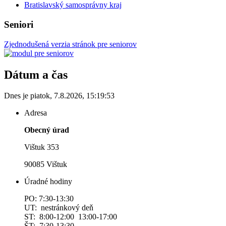
Bratislavský samosprávny kraj
Seniori
Zjednodušená verzia stránok pre seniorov
Dátum a čas
Dnes je
piatok
,
7.8.2026
,
15:19:53
Adresa
Obecný úrad
Vištuk 353
90085 Vištuk
Úradné hodiny
PO: 7:30-13:30
UT: nestránkový deň
ST: 8:00-12:00 13:00-17:00
ŠT: 7:30-13:30