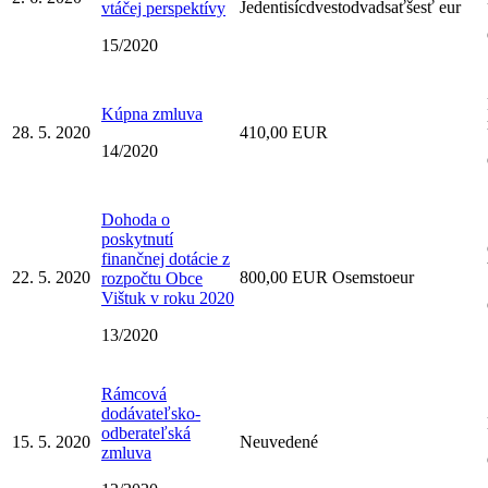
Jedentisícdvestodvadsaťšesť eur
vtáčej perspektívy
15/2020
Kúpna zmluva
28. 5. 2020
410,00 EUR
14/2020
Dohoda o
poskytnutí
finančnej dotácie z
22. 5. 2020
800,00 EUR Osemstoeur
rozpočtu Obce
Vištuk v roku 2020
13/2020
Rámcová
dodávateľsko-
odberateľská
15. 5. 2020
Neuvedené
zmluva