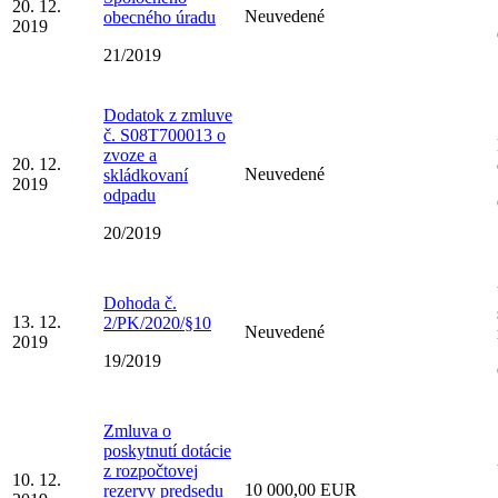
20. 12.
Neuvedené
obecného úradu
2019
21/2019
Dodatok z zmluve
č. S08T700013 o
zvoze a
20. 12.
Neuvedené
skládkovaní
2019
odpadu
20/2019
Dohoda č.
13. 12.
2/PK/2020/§10
Neuvedené
2019
19/2019
Zmluva o
poskytnutí dotácie
z rozpočtovej
10. 12.
10 000,00 EUR
rezervy predsedu