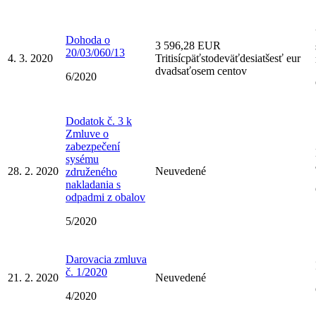
Dohoda o
3 596,28 EUR
20/03/060/13
4. 3. 2020
Tritisícpäťstodeväťdesiatšesť eur
dvadsaťosem centov
6/2020
Dodatok č. 3 k
Zmluve o
zabezpečení
sysému
28. 2. 2020
Neuvedené
združeného
nakladania s
odpadmi z obalov
5/2020
Darovacia zmluva
č. 1/2020
21. 2. 2020
Neuvedené
4/2020