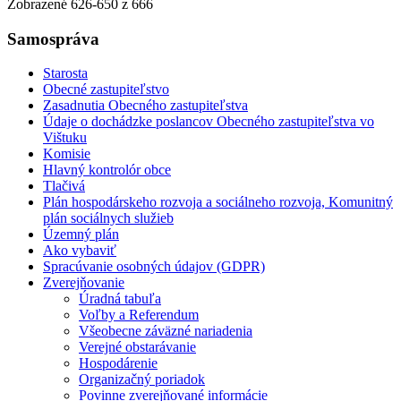
Zobrazené
626
-
650
z 666
Samospráva
Starosta
Obecné zastupiteľstvo
Zasadnutia Obecného zastupiteľstva
Údaje o dochádzke poslancov Obecného zastupiteľstva vo
Vištuku
Komisie
Hlavný kontrolór obce
Tlačivá
Plán hospodárskeho rozvoja a sociálneho rozvoja, Komunitný
plán sociálnych služieb
Územný plán
Ako vybaviť
Spracúvanie osobných údajov (GDPR)
Zverejňovanie
Úradná tabuľa
Voľby a Referendum
Všeobecne záväzné nariadenia
Verejné obstarávanie
Hospodárenie
Organizačný poriadok
Povinne zverejňované informácie