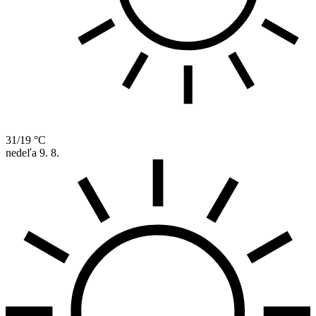
31/19 °C
nedeľa
9. 8.