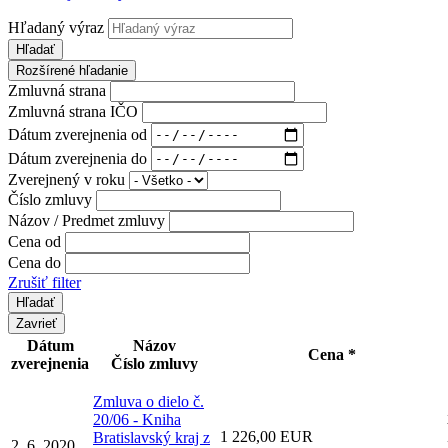
Hľadaný výraz
Hľadať
Rozšírené hľadanie
Zmluvná strana
Zmluvná strana IČO
Dátum zverejnenia od
Dátum zverejnenia do
Zverejnený v roku
Číslo zmluvy
Názov / Predmet zmluvy
Cena od
Cena do
Zrušiť filter
Zavrieť
Dátum
Názov
Cena *
zverejnenia
Číslo zmluvy
Zmluva o dielo č.
20/06 - Kniha
1 226,00 EUR
Bratislavský kraj z
2. 6. 2020