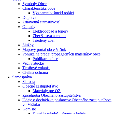
Symboly Obce
Charakteristika obce
Významní vištuckí rodáci
Doprava
Zdravotná starostlivosť
Odpady
Elektroodpad a tonery
Zber šatstva a textilu
Triedený zber
Služby
Mapový portál obce Vištuk
Ponuka na predaj propagačných materiálov obce
Publikácie obce
Veci vištucké
Tiesňové volania
Civilná ochrana
Samospráva
Starosta
Obecné zastupiteľstvo
Materiály pre OZ
Zasadnutia Obecného zastupiteľstva
Údaje o dochádzke poslancov Obecného zastupiteľstva
vo Vištuku
Komisie
Komisia mládeže, športu a kultúry