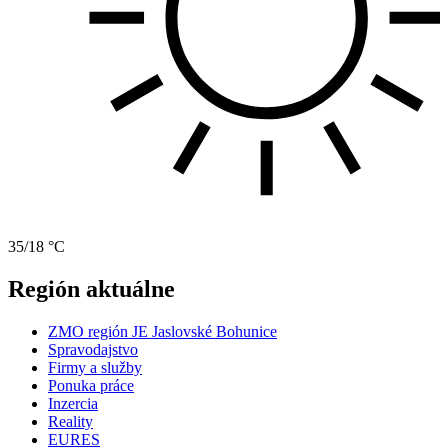
35/18 °C
Región aktuálne
ZMO región JE Jaslovské Bohunice
Spravodajstvo
Firmy a služby
Ponuka práce
Inzercia
Reality
EURES