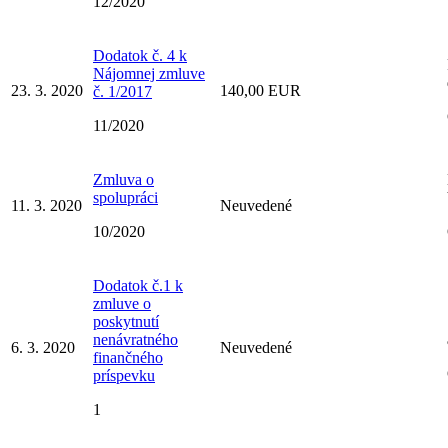
12/2020
Dodatok č. 4 k
Nájomnej zmluve
23. 3. 2020
140,00 EUR
č. 1/2017
11/2020
Zmluva o
spolupráci
11. 3. 2020
Neuvedené
10/2020
Dodatok č.1 k
zmluve o
poskytnutí
nenávratného
6. 3. 2020
Neuvedené
finančného
príspevku
1