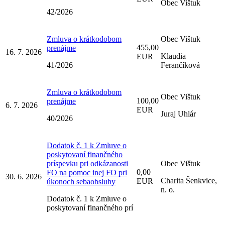
Obec Vištuk
42/2026
Zmluva o krátkodobom
Obec Vištuk
455,00
prenájme
16. 7. 2026
Klaudia
EUR
41/2026
Ferančíková
Zmluva o krátkodobom
Obec Vištuk
100,00
prenájme
6. 7. 2026
EUR
Juraj Uhlár
40/2026
Dodatok č. 1 k Zmluve o
poskytovaní finančného
príspevku pri odkázanosti
Obec Vištuk
0,00
FO na pomoc inej FO pri
30. 6. 2026
Charita Šenkvice,
EUR
úkonoch sebaobsluhy
n. o.
Dodatok č. 1 k Zmluve o
poskytovaní finančného prí