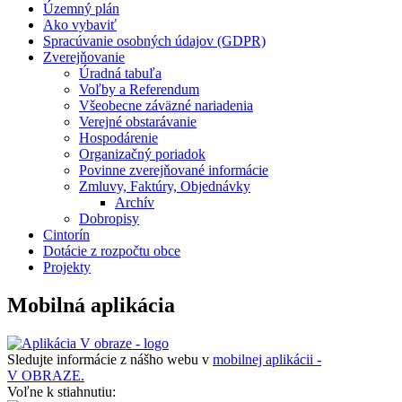
Územný plán
Ako vybaviť
Spracúvanie osobných údajov (GDPR)
Zverejňovanie
Úradná tabuľa
Voľby a Referendum
Všeobecne záväzné nariadenia
Verejné obstarávanie
Hospodárenie
Organizačný poriadok
Povinne zverejňované informácie
Zmluvy, Faktúry, Objednávky
Archív
Dobropisy
Cintorín
Dotácie z rozpočtu obce
Projekty
Mobilná aplikácia
Sledujte informácie z nášho webu v
mobilnej aplikácii -
V OBRAZE.
Voľne k stiahnutiu: