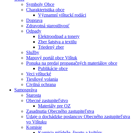
Symboly Obce
Charakteristika obce
Významní vištuckí rodáci
Doprava
Zdravotná starostlivosť
Odpady
Elektroodpad a tonery
Zber šatstva a textilu
Triedený zber
Služby
Mapový portál obce Vištuk
Ponuka na predaj propagačných materiálov obce
Publikácie obce
Veci vištucké
Tiesňové volania
Civilná ochrana
Samospráva
Starosta
Obecné zastupiteľstvo
Materiály pre OZ
Zasadnutia Obecného zastupiteľstva
Údaje o dochádzke poslancov Obecného zastupiteľstva
vo Vištuku
Komisie
Komisia mládeže, športu a kultúry