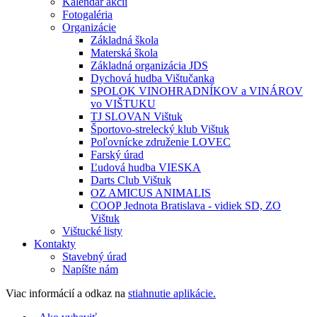
Kalendár akcií
Fotogaléria
Organizácie
Základná škola
Materská škola
Základná organizácia JDS
Dychová hudba Vištučanka
SPOLOK VINOHRADNÍKOV a VINÁROV
vo VIŠTUKU
TJ SLOVAN Vištuk
Športovo-strelecký klub Vištuk
Poľovnícke združenie LOVEC
Farský úrad
Ľudová hudba VIESKA
Darts Club Vištuk
OZ AMICUS ANIMALIS
COOP Jednota Bratislava - vidiek SD, ZO
Vištuk
Vištucké listy
Kontakty
Stavebný úrad
Napíšte nám
Viac informácií a odkaz na
stiahnutie aplikácie.