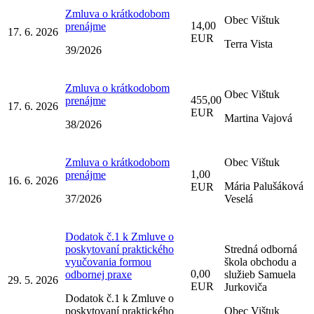
Zmluva o krátkodobom
Obec Vištuk
14,00
prenájme
17. 6. 2026
EUR
Terra Vista
39/2026
Zmluva o krátkodobom
Obec Vištuk
455,00
prenájme
17. 6. 2026
EUR
Martina Vajová
38/2026
Zmluva o krátkodobom
Obec Vištuk
1,00
prenájme
16. 6. 2026
Mária Palušáková
EUR
37/2026
Veselá
Dodatok č.1 k Zmluve o
poskytovaní praktického
Stredná odborná
vyučovania formou
škola obchodu a
0,00
odbornej praxe
služieb Samuela
29. 5. 2026
EUR
Jurkoviča
Dodatok č.1 k Zmluve o
poskytovaní praktického
Obec Vištuk