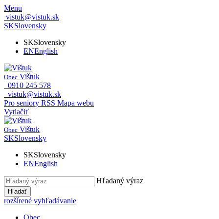
Menu
vistuk@vistuk.sk
SK
Slovensky
SK
Slovensky
EN
English
Vištuk
Obec
0910 245 578
vistuk@vistuk.sk
Pro seniory
RSS
Mapa webu
Vytlačiť
Vištuk
Obec
SK
Slovensky
SK
Slovensky
EN
English
Hľadaný výraz
Hľadať
rozšírené vyhľadávanie
Obec