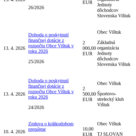
EUR
Jednoty
26/2026
dôchodcov
Slovenska Vištuk
Obec Vištuk
Dohoda o poskytnutí
finančnej dotácie z
Základná
2
rozpočtu Obce Vištuk v
organizácia
13. 4. 2026
000,00
roku 2026
Jednoty
EUR
dôchodcov
25/2026
Slovenska Vištuk
Dohoda o poskytnutí
Obec Vištuk
finančnej dotácie z
2
rozpočtu Obce Vištuk v
Športovo-
13. 4. 2026
500,00
roku 2026
strelecký klub
EUR
Vištuk
24/2026
Zmluva o krátkodobom
Obec Vištuk
10,00
prenájme
10. 4. 2026
TJ SLOVAN
EUR