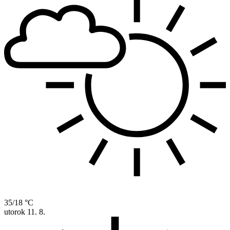
35/18 °C
utorok
11. 8.