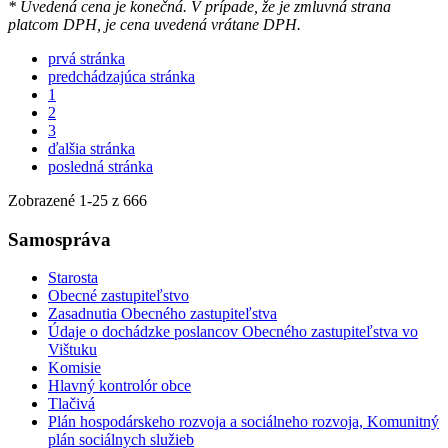
* Uvedená cena je konečná. V prípade, že je zmluvná strana
platcom DPH, je cena uvedená vrátane DPH.
prvá stránka
predchádzajúca stránka
1
2
3
ďalšia stránka
posledná stránka
Zobrazené
1
-
25
z 666
Samospráva
Starosta
Obecné zastupiteľstvo
Zasadnutia Obecného zastupiteľstva
Údaje o dochádzke poslancov Obecného zastupiteľstva vo
Vištuku
Komisie
Hlavný kontrolór obce
Tlačivá
Plán hospodárskeho rozvoja a sociálneho rozvoja, Komunitný
plán sociálnych služieb