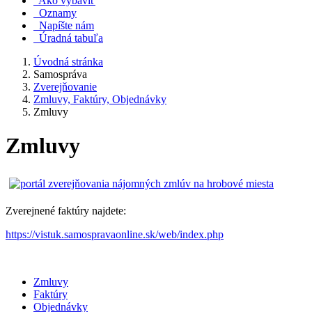
Ako vybaviť
Oznamy
Napíšte nám
Úradná tabuľa
Úvodná stránka
Samospráva
Zverejňovanie
Zmluvy, Faktúry, Objednávky
Zmluvy
Zmluvy
Zverejnené faktúry najdete:
https://vistuk.samospravaonline.sk/web/index.php
Zmluvy
Faktúry
Objednávky