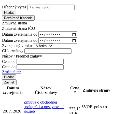
Hľadaný výraz
Hľadať
Rozšírené hľadanie
Zmluvná strana
Zmluvná strana IČO
Dátum zverejnenia od
Dátum zverejnenia do
Zverejnený v roku
Číslo zmluvy
Názov / Predmet zmluvy
Cena od
Cena do
Zrušiť filter
Zavrieť
Dátum
Názov
Cena
Zmluvné strany
zverejnenia
Číslo zmluvy
*
Zmluva o obchodnej
spolupráci a poskytovaní
SVOP,spol.s.r.o.
222,12
28. 7. 2026
služieb
EUR