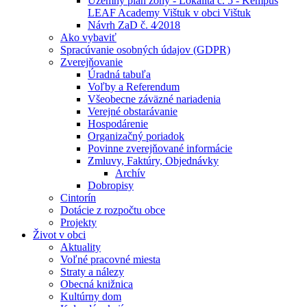
Územný plán zóny - Lokalita č. 5 - Kempus
LEAF Academy Vištuk v obci Vištuk
Návrh ZaD č. 4⁄2018
Ako vybaviť
Spracúvanie osobných údajov (GDPR)
Zverejňovanie
Úradná tabuľa
Voľby a Referendum
Všeobecne záväzné nariadenia
Verejné obstarávanie
Hospodárenie
Organizačný poriadok
Povinne zverejňované informácie
Zmluvy, Faktúry, Objednávky
Archív
Dobropisy
Cintorín
Dotácie z rozpočtu obce
Projekty
Život v obci
Aktuality
Voľné pracovné miesta
Straty a nálezy
Obecná knižnica
Kultúrny dom