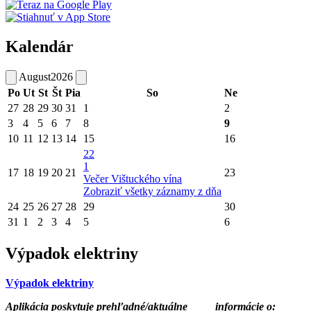
Kalendár
August
2026
Po
Ut
St
Št
Pia
So
Ne
27
28
29
30
31
1
2
3
4
5
6
7
8
9
10
11
12
13
14
15
16
22
1
17
18
19
20
21
23
Večer Vištuckého vína
Zobraziť všetky záznamy z dňa
24
25
26
27
28
29
30
31
1
2
3
4
5
6
Výpadok elektriny
Výpadok elektriny
Aplikácia poskytuje prehľadné/aktuálne
informácie o: