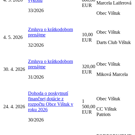
výkonu
Marcela Laiferová
EUR
33/2026
Obec Vištuk
Zmluva o krátkodobom
Obec Vištuk
10,00
prenájme
4. 5. 2026
EUR
Darts Club Vištuk
32/2026
Zmluva o krátkodobom
Obec Vištuk
320,00
prenájme
30. 4. 2026
EUR
Miková Marcela
31/2026
Dohoda o poskytnutí
finančnej dotácie z
Obec Vištuk
1
rozpočtu Obce Vištuk v
24. 4. 2026
500,00
CC Vištuk
roku 2026
EUR
Patriots
30/2026