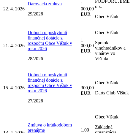
PODPORUJEME
1
Darovacia zmluva
o.z.
22. 4. 2026
000,00
29/2026
EUR
Obec Vištuk
Dohoda o poskytnutí
Obec Vištuk
finančnej dotácie z
1
Spolok
rozpočtu Obce Vištuk v
21. 4. 2026
000,00
vinohradníkov a
roku 2026
EUR
vinárov vo
28/2026
Vištuku
Dohoda o poskytnutí
finančnej dotácie z
1
Obec Vištuk
rozpočtu Obce Vištuk v
15. 4. 2026
300,00
roku 2026
Darts Club Vištuk
EUR
27/2026
Obec Vištuk
Zmluva o krátkodobom
Základná
1,00
prenájme
organizácia
13. 4. 2026