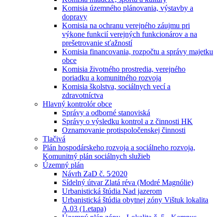
Komisia územného plánovania, výstavby a
dopravy
Komisia na ochranu verejného záujmu pri
výkone funkcií verejných funkcionárov a na
prešetrovanie sťažností
Komisia financovania, rozpočtu a správy majetku
obce
Komisia životného prostredia, verejného
poriadku a komunitného rozvoja
Komisia školstva, sociálnych vecí a
zdravotníctva
Hlavný kontrolór obce
Správy a odborné stanoviská
Správy o výsledku kontrol a z činnosti HK
Oznamovanie protispoločenskej činnosti
Tlačivá
Plán hospodárskeho rozvoja a sociálneho rozvoja,
Komunitný plán sociálnych služieb
Územný plán
Návrh ZaD č. 5⁄2020
Sídelný útvar Zlatá réva (Modré Magnólie)
Urbanistická štúdia Nad jazerom
Urbanistická štúdia obytnej zóny Vištuk lokalita
A.03 (1.etapa)