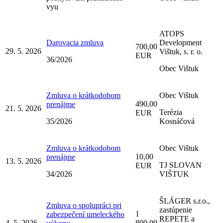
vyu
ATOPS
Darovacia zmluva
Development
700,00
29. 5. 2026
Vištuk, s. r. o.
EUR
36/2026
Obec Vištuk
Zmluva o krátkodobom
Obec Vištuk
490,00
prenájme
21. 5. 2026
Terézia
EUR
35/2026
Kosnáčová
Zmluva o krátkodobom
Obec Vištuk
10,00
prenájme
13. 5. 2026
TJ SLOVAN
EUR
34/2026
VIŠTUK
ŠLÁGER s.r.o.,
Zmluva o spolupráci pri
zastúpenie
1
zabezpečení umeleckého
REPETE a
4. 5. 2026
800,00