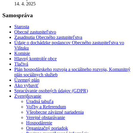
14. 4. 2025
Samospráva
Starosta
Obecné zastupiteľstvo
Zasadnutia Obecného zastupiteľstva
Údaje o dochádzke poslancov Obecného zastupiteľstva vo
Vištuku
Komisie
Hlavný kontrolór obce
Tlačivá
Plán hospodárskeho rozvoja a sociálneho rozvoja, Komunitný
plán sociálnych služieb
Územný plán
Ako vybaviť
Spracúvanie osobných údajov (GDPR)
Zverejňovanie
Úradná tabuľa
Voľby a Referendum
Všeobecne záväzné nariadenia
Verejné obstarávanie
Hospodárenie
Organizačný poriadok