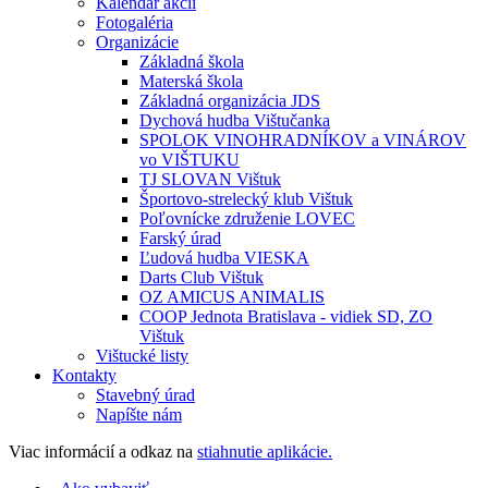
Kalendár akcií
Fotogaléria
Organizácie
Základná škola
Materská škola
Základná organizácia JDS
Dychová hudba Vištučanka
SPOLOK VINOHRADNÍKOV a VINÁROV
vo VIŠTUKU
TJ SLOVAN Vištuk
Športovo-strelecký klub Vištuk
Poľovnícke združenie LOVEC
Farský úrad
Ľudová hudba VIESKA
Darts Club Vištuk
OZ AMICUS ANIMALIS
COOP Jednota Bratislava - vidiek SD, ZO
Vištuk
Vištucké listy
Kontakty
Stavebný úrad
Napíšte nám
Viac informácií a odkaz na
stiahnutie aplikácie.