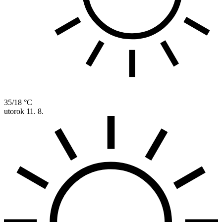
35/18 °C
utorok
11. 8.