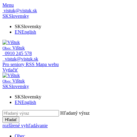
Menu
vistuk@vistuk.sk
SK
Slovensky
SK
Slovensky
EN
English
Vištuk
Obec
0910 245 578
vistuk@vistuk.sk
Pro seniory
RSS
Mapa webu
Vytlačiť
Vištuk
Obec
SK
Slovensky
SK
Slovensky
EN
English
Hľadaný výraz
Hľadať
rozšírené vyhľadávanie
Obec