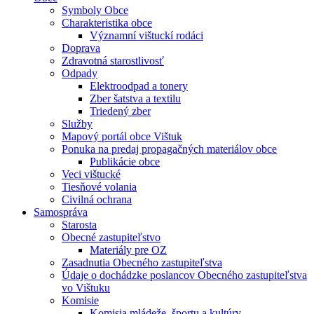
Symboly Obce
Charakteristika obce
Významní vištuckí rodáci
Doprava
Zdravotná starostlivosť
Odpady
Elektroodpad a tonery
Zber šatstva a textilu
Triedený zber
Služby
Mapový portál obce Vištuk
Ponuka na predaj propagačných materiálov obce
Publikácie obce
Veci vištucké
Tiesňové volania
Civilná ochrana
Samospráva
Starosta
Obecné zastupiteľstvo
Materiály pre OZ
Zasadnutia Obecného zastupiteľstva
Údaje o dochádzke poslancov Obecného zastupiteľstva
vo Vištuku
Komisie
Komisia mládeže, športu a kultúry