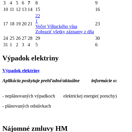
3
4
5
6
7
8
9
10
11
12
13
14
15
16
22
1
17
18
19
20
21
23
Večer Vištuckého vína
Zobraziť všetky záznamy z dňa
24
25
26
27
28
29
30
31
1
2
3
4
5
6
Výpadok elektriny
Výpadok elektriny
Aplikácia poskytuje prehľadné/aktuálne
informácie o:
- neplánovaných výpadkoch elektrickej energie( poruchy)
- plánovaných odstávkach
Nájomné zmluvy HM