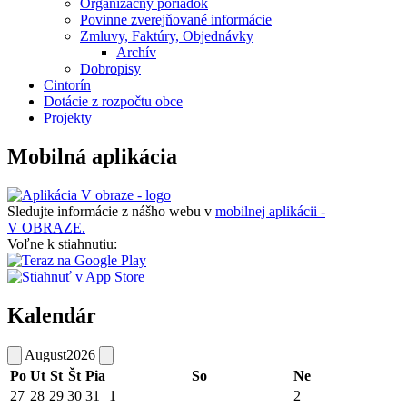
Organizačný poriadok
Povinne zverejňované informácie
Zmluvy, Faktúry, Objednávky
Archív
Dobropisy
Cintorín
Dotácie z rozpočtu obce
Projekty
Mobilná aplikácia
Sledujte informácie z nášho webu v
mobilnej aplikácii -
V OBRAZE.
Voľne k stiahnutiu:
Kalendár
August
2026
Po
Ut
St
Št
Pia
So
Ne
27
28
29
30
31
1
2