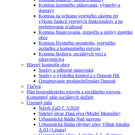
Komisia územného plánovania, výstavby a
dopravy
Komisia na ochranu verejného záujmu pri
výkone funkcií verejných funkcionárov a na
prešetrovanie sťažností
Komisia financovania, rozpočtu a správy majetku
obce
Komisia životného prostredia, verejného
poriadku a komunitného rozvoja
Komisia školstva, sociálnych vecí a
zdravotníctva
Hlavný kontrolór obce
Správy a odborné stanoviská
Správy o výsledku kontrol a z činnosti HK
Oznamovanie protispoločenskej činnosti
Tlačivá
Plán hospodárskeho rozvoja a sociálneho rozvoja,
Komunitný plán sociálnych služieb
Územný plán
Návrh ZaD č. 5⁄2020
Sídelný útvar Zlatá réva (Modré Magnólie)
Urbanistická štúdia Nad jazerom
Urbanistická štúdia obytnej zóny Vištuk lokalita
A.03 (1.etapa)