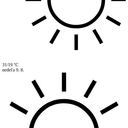
31/19 °C
nedeľa
9. 8.