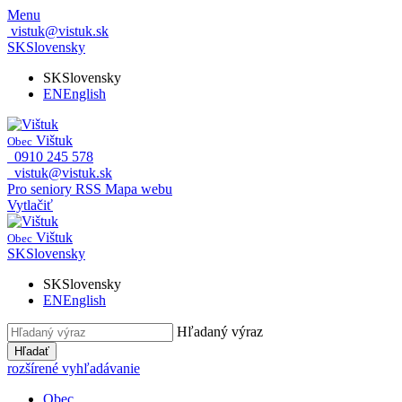
Menu
vistuk@vistuk.sk
SK
Slovensky
SK
Slovensky
EN
English
Vištuk
Obec
0910 245 578
vistuk@vistuk.sk
Pro seniory
RSS
Mapa webu
Vytlačiť
Vištuk
Obec
SK
Slovensky
SK
Slovensky
EN
English
Hľadaný výraz
Hľadať
rozšírené vyhľadávanie
Obec