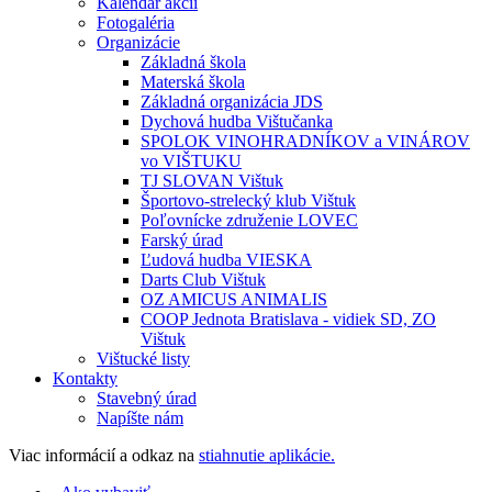
Kalendár akcií
Fotogaléria
Organizácie
Základná škola
Materská škola
Základná organizácia JDS
Dychová hudba Vištučanka
SPOLOK VINOHRADNÍKOV a VINÁROV
vo VIŠTUKU
TJ SLOVAN Vištuk
Športovo-strelecký klub Vištuk
Poľovnícke združenie LOVEC
Farský úrad
Ľudová hudba VIESKA
Darts Club Vištuk
OZ AMICUS ANIMALIS
COOP Jednota Bratislava - vidiek SD, ZO
Vištuk
Vištucké listy
Kontakty
Stavebný úrad
Napíšte nám
Viac informácií a odkaz na
stiahnutie aplikácie.