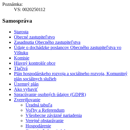
Poznámka:
VS: 0020250112
Samospráva
Starosta
Obecné zastupiteľstvo
Zasadnutia Obecného zastupiteľstva
Údaje o dochádzke poslancov Obecného zastupiteľstva vo
Vištuku
Komisie
Hlavný kontrolór obce
Tlačivá
Plán hospodárskeho rozvoja a sociálneho rozvoja, Komunitný
plán sociálnych služieb
Územný plán
Ako vybaviť
Spracúvanie osobných údajov (GDPR)
Zverejňovanie
Úradná tabuľa
Voľby a Referendum
Všeobecne záväzné nariadenia
Verejné obstarávanie
Hospodárenie