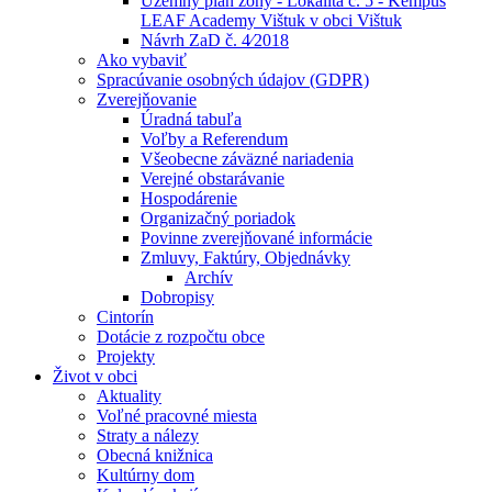
Územný plán zóny - Lokalita č. 5 - Kempus
LEAF Academy Vištuk v obci Vištuk
Návrh ZaD č. 4⁄2018
Ako vybaviť
Spracúvanie osobných údajov (GDPR)
Zverejňovanie
Úradná tabuľa
Voľby a Referendum
Všeobecne záväzné nariadenia
Verejné obstarávanie
Hospodárenie
Organizačný poriadok
Povinne zverejňované informácie
Zmluvy, Faktúry, Objednávky
Archív
Dobropisy
Cintorín
Dotácie z rozpočtu obce
Projekty
Život v obci
Aktuality
Voľné pracovné miesta
Straty a nálezy
Obecná knižnica
Kultúrny dom