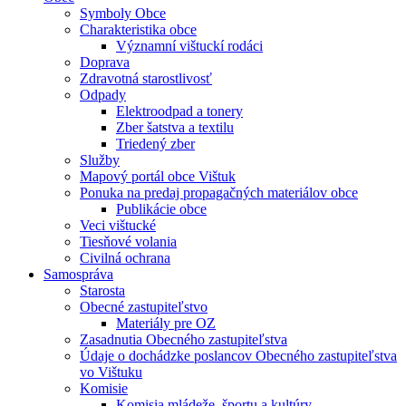
Symboly Obce
Charakteristika obce
Významní vištuckí rodáci
Doprava
Zdravotná starostlivosť
Odpady
Elektroodpad a tonery
Zber šatstva a textilu
Triedený zber
Služby
Mapový portál obce Vištuk
Ponuka na predaj propagačných materiálov obce
Publikácie obce
Veci vištucké
Tiesňové volania
Civilná ochrana
Samospráva
Starosta
Obecné zastupiteľstvo
Materiály pre OZ
Zasadnutia Obecného zastupiteľstva
Údaje o dochádzke poslancov Obecného zastupiteľstva
vo Vištuku
Komisie
Komisia mládeže, športu a kultúry