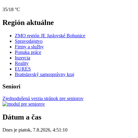
35/18 °C
Región aktuálne
ZMO región JE Jaslovské Bohunice
Spravodajstvo
Firmy a služby
Ponuka práce
Inzercia
Reality
EURES
Bratislavský samosprávny kraj
Seniori
Zjednodušená verzia stránok pre seniorov
Dátum a čas
Dnes je
piatok
,
7.8.2026
,
4:51:10