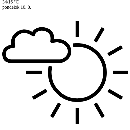
34/16 °C
pondelok
10. 8.