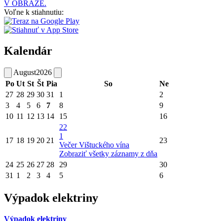
V OBRAZE.
Voľne k stiahnutiu:
Kalendár
August
2026
Po
Ut
St
Št
Pia
So
Ne
27
28
29
30
31
1
2
3
4
5
6
7
8
9
10
11
12
13
14
15
16
22
1
17
18
19
20
21
23
Večer Vištuckého vína
Zobraziť všetky záznamy z dňa
24
25
26
27
28
29
30
31
1
2
3
4
5
6
Výpadok elektriny
Výpadok elektriny