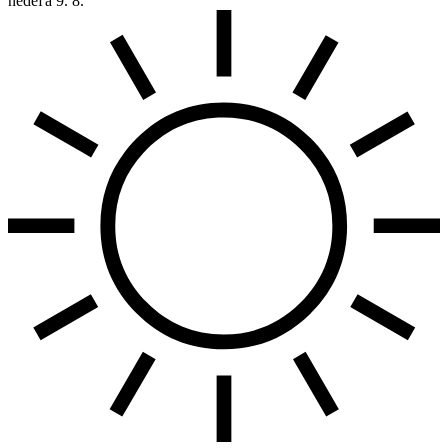
nedeľa
9. 8.