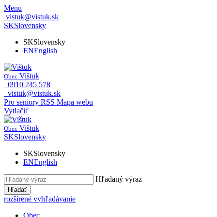
Menu
vistuk@vistuk.sk
SK
Slovensky
SK
Slovensky
EN
English
Vištuk
Obec
0910 245 578
vistuk@vistuk.sk
Pro seniory
RSS
Mapa webu
Vytlačiť
Vištuk
Obec
SK
Slovensky
SK
Slovensky
EN
English
Hľadaný výraz
Hľadať
rozšírené vyhľadávanie
Obec