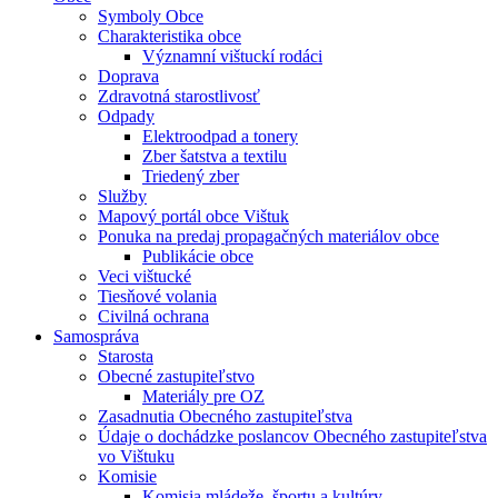
Symboly Obce
Charakteristika obce
Významní vištuckí rodáci
Doprava
Zdravotná starostlivosť
Odpady
Elektroodpad a tonery
Zber šatstva a textilu
Triedený zber
Služby
Mapový portál obce Vištuk
Ponuka na predaj propagačných materiálov obce
Publikácie obce
Veci vištucké
Tiesňové volania
Civilná ochrana
Samospráva
Starosta
Obecné zastupiteľstvo
Materiály pre OZ
Zasadnutia Obecného zastupiteľstva
Údaje o dochádzke poslancov Obecného zastupiteľstva
vo Vištuku
Komisie
Komisia mládeže, športu a kultúry