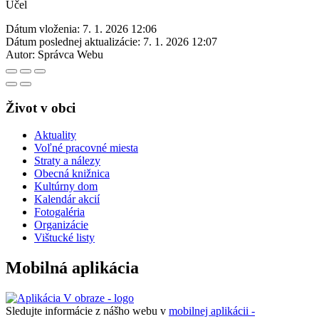
Účel
Dátum vloženia:
7. 1. 2026 12:06
Dátum poslednej aktualizácie:
7. 1. 2026 12:07
Autor:
Správca Webu
Život v obci
Aktuality
Voľné pracovné miesta
Straty a nálezy
Obecná knižnica
Kultúrny dom
Kalendár akcií
Fotogaléria
Organizácie
Vištucké listy
Mobilná aplikácia
Sledujte informácie z nášho webu v
mobilnej aplikácii -