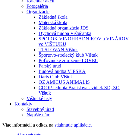
Kalendár akcií
Fotogaléria
Organizácie
Základná škola
Materská škola
Základná organizácia JDS
Dychová hudba Vištučanka
SPOLOK VINOHRADNÍKOV a VINÁROV
vo VIŠTUKU
TJ SLOVAN Vištuk
Športovo-strelecký klub Vištuk
Poľovnícke združenie LOVEC
Farský úrad
Ľudová hudba VIESKA
Darts Club Vištuk
OZ AMICUS ANIMALIS
COOP Jednota Bratislava - vidiek SD, ZO
Vištuk
Vištucké listy
Kontakty
Stavebný úrad
Napíšte nám
Viac informácií a odkaz na
stiahnutie aplikácie.