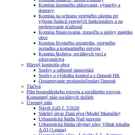
Komisia územného plánovania, výstavby a
dopravy
Komisia na ochranu verejného záujmu pri
výkone funkcií verejných funkcionárov a na
prešetrovanie sťažností
Komisia financovania, rozpočtu a správy majetku
obce
Komisia životného prostredia, verejného
poriadku a komunitného rozvoja
Komisia školstva, sociálnych vecí a
zdravotníctva
Hlavný kontrolór obce
Správy a odborné stanoviská
Správy o výsledku kontrol a z činnosti HK
Oznamovanie protispoločenskej činnosti
Tlačivá
Plán hospodárskeho rozvoja a sociálneho rozvoja,
Komunitný plán sociálnych služieb
Územný plán
Návrh ZaD č. 5⁄2020
Sídelný útvar Zlatá réva (Modré Magnólie)
Urbanistická štúdia Nad jazerom
Urbanistická štúdia obytnej zóny Vištuk lokalita
A.03 (1.etapa)