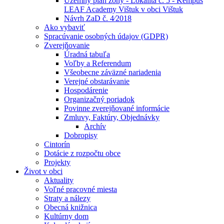
Územný plán zóny - Lokalita č. 5 - Kempus
LEAF Academy Vištuk v obci Vištuk
Návrh ZaD č. 4⁄2018
Ako vybaviť
Spracúvanie osobných údajov (GDPR)
Zverejňovanie
Úradná tabuľa
Voľby a Referendum
Všeobecne záväzné nariadenia
Verejné obstarávanie
Hospodárenie
Organizačný poriadok
Povinne zverejňované informácie
Zmluvy, Faktúry, Objednávky
Archív
Dobropisy
Cintorín
Dotácie z rozpočtu obce
Projekty
Život v obci
Aktuality
Voľné pracovné miesta
Straty a nálezy
Obecná knižnica
Kultúrny dom