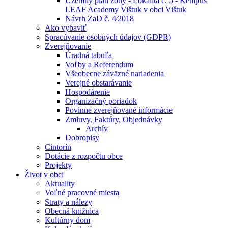
Územný plán zóny - Lokalita č. 5 - Kempus
LEAF Academy Vištuk v obci Vištuk
Návrh ZaD č. 4⁄2018
Ako vybaviť
Spracúvanie osobných údajov (GDPR)
Zverejňovanie
Úradná tabuľa
Voľby a Referendum
Všeobecne záväzné nariadenia
Verejné obstarávanie
Hospodárenie
Organizačný poriadok
Povinne zverejňované informácie
Zmluvy, Faktúry, Objednávky
Archív
Dobropisy
Cintorín
Dotácie z rozpočtu obce
Projekty
Život v obci
Aktuality
Voľné pracovné miesta
Straty a nálezy
Obecná knižnica
Kultúrny dom