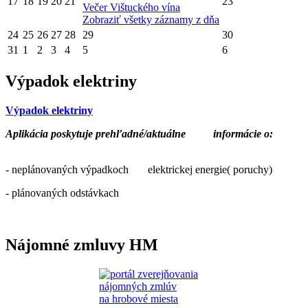
17
18
19
20
21
23
Večer Vištuckého vína
Zobraziť všetky záznamy z dňa
24
25
26
27
28
29
30
31
1
2
3
4
5
6
Výpadok elektriny
Výpadok elektriny
Aplikácia poskytuje prehľadné/aktuálne
informácie o:
- neplánovaných výpadkoch elektrickej energie( poruchy)
- plánovaných odstávkach
Nájomné zmluvy HM