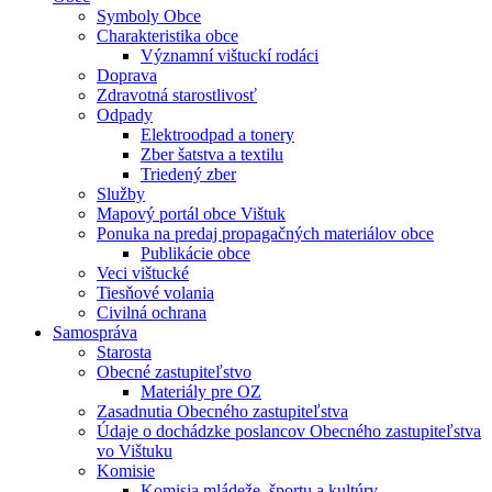
Symboly Obce
Charakteristika obce
Významní vištuckí rodáci
Doprava
Zdravotná starostlivosť
Odpady
Elektroodpad a tonery
Zber šatstva a textilu
Triedený zber
Služby
Mapový portál obce Vištuk
Ponuka na predaj propagačných materiálov obce
Publikácie obce
Veci vištucké
Tiesňové volania
Civilná ochrana
Samospráva
Starosta
Obecné zastupiteľstvo
Materiály pre OZ
Zasadnutia Obecného zastupiteľstva
Údaje o dochádzke poslancov Obecného zastupiteľstva
vo Vištuku
Komisie
Komisia mládeže, športu a kultúry