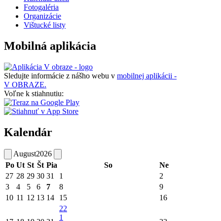
Fotogaléria
Organizácie
Vištucké listy
Mobilná aplikácia
Sledujte informácie z nášho webu v
mobilnej aplikácii -
V OBRAZE.
Voľne k stiahnutiu:
Kalendár
August
2026
Po
Ut
St
Št
Pia
So
Ne
27
28
29
30
31
1
2
3
4
5
6
7
8
9
10
11
12
13
14
15
16
22
1