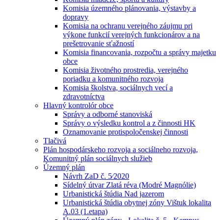
Komisia územného plánovania, výstavby a
dopravy
Komisia na ochranu verejného záujmu pri
výkone funkcií verejných funkcionárov a na
prešetrovanie sťažností
Komisia financovania, rozpočtu a správy majetku
obce
Komisia životného prostredia, verejného
poriadku a komunitného rozvoja
Komisia školstva, sociálnych vecí a
zdravotníctva
Hlavný kontrolór obce
Správy a odborné stanoviská
Správy o výsledku kontrol a z činnosti HK
Oznamovanie protispoločenskej činnosti
Tlačivá
Plán hospodárskeho rozvoja a sociálneho rozvoja,
Komunitný plán sociálnych služieb
Územný plán
Návrh ZaD č. 5⁄2020
Sídelný útvar Zlatá réva (Modré Magnólie)
Urbanistická štúdia Nad jazerom
Urbanistická štúdia obytnej zóny Vištuk lokalita
A.03 (1.etapa)