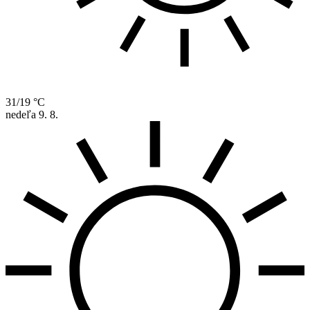
31/19 °C
nedeľa
9. 8.