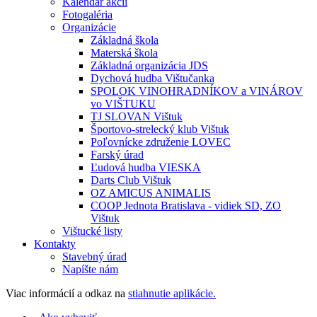
Kalendár akcií
Fotogaléria
Organizácie
Základná škola
Materská škola
Základná organizácia JDS
Dychová hudba Vištučanka
SPOLOK VINOHRADNÍKOV a VINÁROV
vo VIŠTUKU
TJ SLOVAN Vištuk
Športovo-strelecký klub Vištuk
Poľovnícke združenie LOVEC
Farský úrad
Ľudová hudba VIESKA
Darts Club Vištuk
OZ AMICUS ANIMALIS
COOP Jednota Bratislava - vidiek SD, ZO
Vištuk
Vištucké listy
Kontakty
Stavebný úrad
Napíšte nám
Viac informácií a odkaz na
stiahnutie aplikácie.