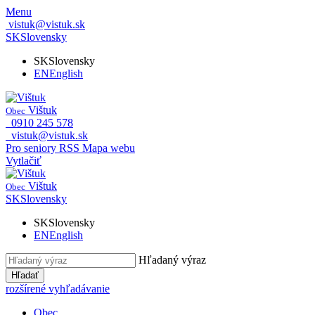
Menu
vistuk@vistuk.sk
SK
Slovensky
SK
Slovensky
EN
English
Vištuk
Obec
0910 245 578
vistuk@vistuk.sk
Pro seniory
RSS
Mapa webu
Vytlačiť
Vištuk
Obec
SK
Slovensky
SK
Slovensky
EN
English
Hľadaný výraz
Hľadať
rozšírené vyhľadávanie
Obec