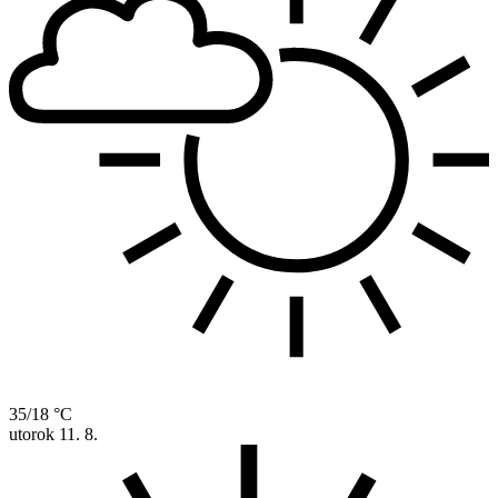
35/18 °C
utorok
11. 8.