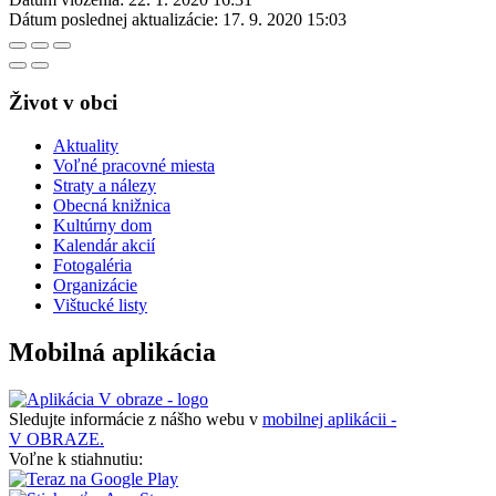
Dátum poslednej aktualizácie:
17. 9. 2020 15:03
Život v obci
Aktuality
Voľné pracovné miesta
Straty a nálezy
Obecná knižnica
Kultúrny dom
Kalendár akcií
Fotogaléria
Organizácie
Vištucké listy
Mobilná aplikácia
Sledujte informácie z nášho webu v
mobilnej aplikácii -
V OBRAZE.
Voľne k stiahnutiu: