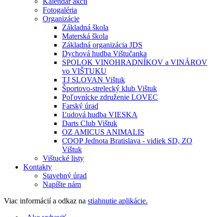
Kalendár akcií
Fotogaléria
Organizácie
Základná škola
Materská škola
Základná organizácia JDS
Dychová hudba Vištučanka
SPOLOK VINOHRADNÍKOV a VINÁROV
vo VIŠTUKU
TJ SLOVAN Vištuk
Športovo-strelecký klub Vištuk
Poľovnícke združenie LOVEC
Farský úrad
Ľudová hudba VIESKA
Darts Club Vištuk
OZ AMICUS ANIMALIS
COOP Jednota Bratislava - vidiek SD, ZO
Vištuk
Vištucké listy
Kontakty
Stavebný úrad
Napíšte nám
Viac informácií a odkaz na
stiahnutie aplikácie.