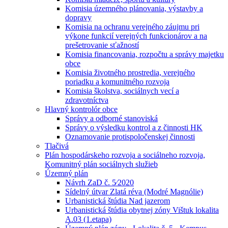
Komisia územného plánovania, výstavby a
dopravy
Komisia na ochranu verejného záujmu pri
výkone funkcií verejných funkcionárov a na
prešetrovanie sťažností
Komisia financovania, rozpočtu a správy majetku
obce
Komisia životného prostredia, verejného
poriadku a komunitného rozvoja
Komisia školstva, sociálnych vecí a
zdravotníctva
Hlavný kontrolór obce
Správy a odborné stanoviská
Správy o výsledku kontrol a z činnosti HK
Oznamovanie protispoločenskej činnosti
Tlačivá
Plán hospodárskeho rozvoja a sociálneho rozvoja,
Komunitný plán sociálnych služieb
Územný plán
Návrh ZaD č. 5⁄2020
Sídelný útvar Zlatá réva (Modré Magnólie)
Urbanistická štúdia Nad jazerom
Urbanistická štúdia obytnej zóny Vištuk lokalita
A.03 (1.etapa)