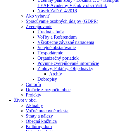
Územný plán zóny - Lokalita č. 5 - Kempus
LEAF Academy Vištuk v obci Vištuk
Návrh ZaD č. 4⁄2018
Ako vybaviť
Spracúvanie osobných údajov (GDPR)
Zverejňovanie
Úradná tabuľa
Voľby a Referendum
Všeobecne záväzné nariadenia
Verejné obstarávanie
Hospodárenie
Organizačný poriadok
Povinne zverejňované informácie
Zmluvy, Faktúry, Objednávky
Archív
Dobropisy
Cintorín
Dotácie z rozpočtu obce
Projekty
Život v obci
Aktuality
Voľné pracovné miesta
Straty a nálezy
Obecná knižnica
Kultúrny dom