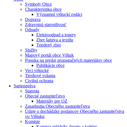
Symboly Obce
Charakteristika obce
Významní vištuckí rodáci
Doprava
Zdravotná starostlivosť
Odpady
Elektroodpad a tonery
Zber šatstva a textilu
Triedený zber
Služby
Mapový portál obce Vištuk
Ponuka na predaj propagačných materiálov obce
Publikácie obce
Veci vištucké
Tiesňové volania
Civilná ochrana
Samospráva
Starosta
Obecné zastupiteľstvo
Materiály pre OZ
Zasadnutia Obecného zastupiteľstva
Údaje o dochádzke poslancov Obecného zastupiteľstva
vo Vištuku
Komisie
Komisia mládeže, športu a kultúry