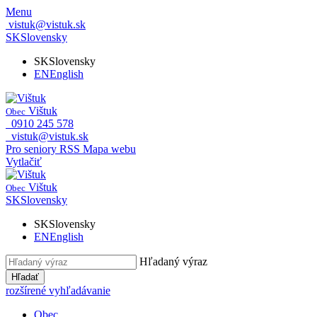
Menu
vistuk@vistuk.sk
SK
Slovensky
SK
Slovensky
EN
English
Vištuk
Obec
0910 245 578
vistuk@vistuk.sk
Pro seniory
RSS
Mapa webu
Vytlačiť
Vištuk
Obec
SK
Slovensky
SK
Slovensky
EN
English
Hľadaný výraz
Hľadať
rozšírené vyhľadávanie
Obec