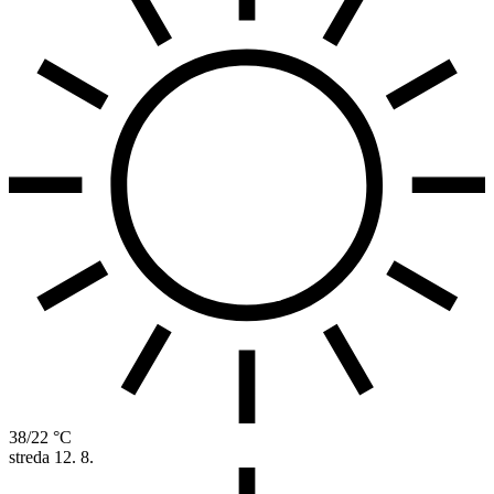
38/22 °C
streda
12. 8.