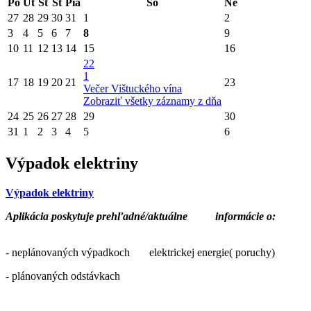
Po
Ut
St
Št
Pia
So
Ne
27
28
29
30
31
1
2
3
4
5
6
7
8
9
10
11
12
13
14
15
16
22
1
17
18
19
20
21
23
Večer Vištuckého vína
Zobraziť všetky záznamy z dňa
24
25
26
27
28
29
30
31
1
2
3
4
5
6
Výpadok elektriny
Výpadok elektriny
Aplikácia poskytuje prehľadné/aktuálne
informácie o:
- neplánovaných výpadkoch elektrickej energie( poruchy)
- plánovaných odstávkach