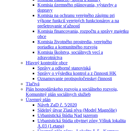
Komisia územného plánovania, výstavby a
dopravy
Komisia na ochranu verejného záujmu pri
výkone funkcií verejných funkcionárov a na
prešetrovanie sťažností
Komisia financovania, rozpočtu a správy majetku
obce
Komisia životného prostredia, verejného
poriadku a komunitného rozvoja
Komisia školstva, sociálnych vecí a
zdravotníctva
Hlavný kontrolór obce
Správy a odborné stanoviská
Správy o výsledku kontrol a z činnosti HK
Oznamovanie protispoločenskej činnosti
Tlačivá
Plán hospodárskeho rozvoja a sociálneho rozvoja,
Komunitný plán sociálnych služieb
Územný plán
Návrh ZaD č. 5⁄2020
Sídelný útvar Zlatá réva (Modré Magnólie)
Urbanistická štúdia Nad jazerom
Urbanistická štúdia obytnej zóny Vištuk lokalita
A.03 (1.etapa)