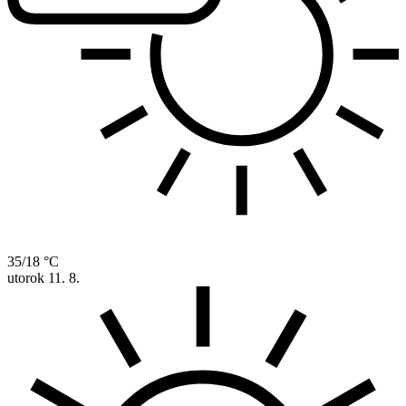
35/18 °C
utorok
11. 8.