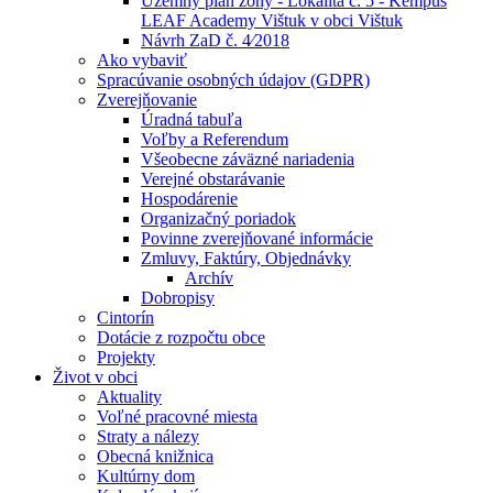
Územný plán zóny - Lokalita č. 5 - Kempus
LEAF Academy Vištuk v obci Vištuk
Návrh ZaD č. 4⁄2018
Ako vybaviť
Spracúvanie osobných údajov (GDPR)
Zverejňovanie
Úradná tabuľa
Voľby a Referendum
Všeobecne záväzné nariadenia
Verejné obstarávanie
Hospodárenie
Organizačný poriadok
Povinne zverejňované informácie
Zmluvy, Faktúry, Objednávky
Archív
Dobropisy
Cintorín
Dotácie z rozpočtu obce
Projekty
Život v obci
Aktuality
Voľné pracovné miesta
Straty a nálezy
Obecná knižnica
Kultúrny dom