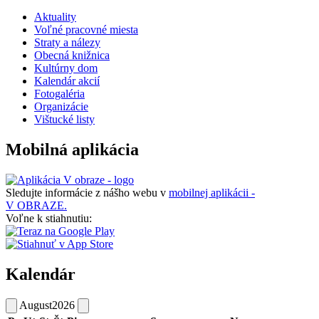
Aktuality
Voľné pracovné miesta
Straty a nálezy
Obecná knižnica
Kultúrny dom
Kalendár akcií
Fotogaléria
Organizácie
Vištucké listy
Mobilná aplikácia
Sledujte informácie z nášho webu v
mobilnej aplikácii -
V OBRAZE.
Voľne k stiahnutiu:
Kalendár
August
2026