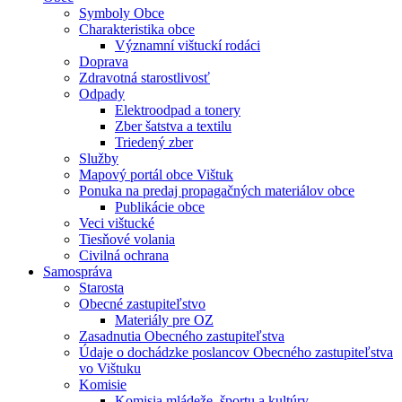
Symboly Obce
Charakteristika obce
Významní vištuckí rodáci
Doprava
Zdravotná starostlivosť
Odpady
Elektroodpad a tonery
Zber šatstva a textilu
Triedený zber
Služby
Mapový portál obce Vištuk
Ponuka na predaj propagačných materiálov obce
Publikácie obce
Veci vištucké
Tiesňové volania
Civilná ochrana
Samospráva
Starosta
Obecné zastupiteľstvo
Materiály pre OZ
Zasadnutia Obecného zastupiteľstva
Údaje o dochádzke poslancov Obecného zastupiteľstva
vo Vištuku
Komisie
Komisia mládeže, športu a kultúry