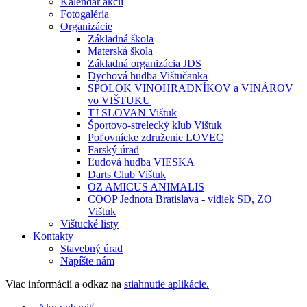
Kalendár akcií
Fotogaléria
Organizácie
Základná škola
Materská škola
Základná organizácia JDS
Dychová hudba Vištučanka
SPOLOK VINOHRADNÍKOV a VINÁROV
vo VIŠTUKU
TJ SLOVAN Vištuk
Športovo-strelecký klub Vištuk
Poľovnícke združenie LOVEC
Farský úrad
Ľudová hudba VIESKA
Darts Club Vištuk
OZ AMICUS ANIMALIS
COOP Jednota Bratislava - vidiek SD, ZO
Vištuk
Vištucké listy
Kontakty
Stavebný úrad
Napíšte nám
Viac informácií a odkaz na
stiahnutie aplikácie.