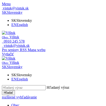
Menu
vistuk@vistuk.sk
SK
Slovensky
SK
Slovensky
EN
English
Vištuk
Obec
0910 245 578
vistuk@vistuk.sk
Pro seniory
RSS
Mapa webu
Vytlačiť
Vištuk
Obec
SK
Slovensky
SK
Slovensky
EN
English
Hľadaný výraz
Hľadať
rozšírené vyhľadávanie
Obec