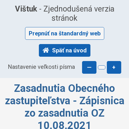
Vištuk
- Zjednodušená verzia
stránok
Prepnúť na štandardný web
Späť na úvod
Nastavenie veľkosti písma
—
+
Zasadnutia Obecného
zastupiteľstva - Zápisnica
zo zasadnutia OZ
10.08.2021