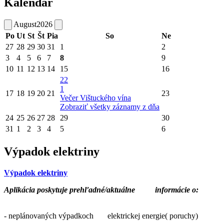
Kalendár
August
2026
Po
Ut
St
Št
Pia
So
Ne
27
28
29
30
31
1
2
3
4
5
6
7
8
9
10
11
12
13
14
15
16
22
1
17
18
19
20
21
23
Večer Vištuckého vína
Zobraziť všetky záznamy z dňa
24
25
26
27
28
29
30
31
1
2
3
4
5
6
Výpadok elektriny
Výpadok elektriny
Aplikácia poskytuje prehľadné/aktuálne
informácie o:
- neplánovaných výpadkoch elektrickej energie( poruchy)