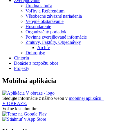
Zverejňovanie
Úradná tabuľa
Voľby a Referendum
Všeobecne záväzné nariadenia
Verejné obstarávanie
Hospodárenie
Organizačný poriadok
Povinne zverejňované informácie
Zmluvy, Faktúry, Objednávky
Archív
Dobropisy
Cintorín
Dotácie z rozpočtu obce
Projekty
Mobilná aplikácia
Sledujte informácie z nášho webu v
mobilnej aplikácii -
V OBRAZE.
Voľne k stiahnutiu: