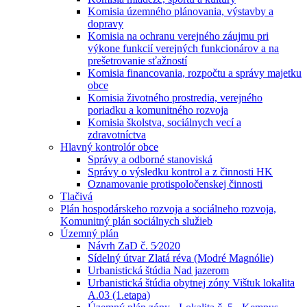
Komisia územného plánovania, výstavby a
dopravy
Komisia na ochranu verejného záujmu pri
výkone funkcií verejných funkcionárov a na
prešetrovanie sťažností
Komisia financovania, rozpočtu a správy majetku
obce
Komisia životného prostredia, verejného
poriadku a komunitného rozvoja
Komisia školstva, sociálnych vecí a
zdravotníctva
Hlavný kontrolór obce
Správy a odborné stanoviská
Správy o výsledku kontrol a z činnosti HK
Oznamovanie protispoločenskej činnosti
Tlačivá
Plán hospodárskeho rozvoja a sociálneho rozvoja,
Komunitný plán sociálnych služieb
Územný plán
Návrh ZaD č. 5⁄2020
Sídelný útvar Zlatá réva (Modré Magnólie)
Urbanistická štúdia Nad jazerom
Urbanistická štúdia obytnej zóny Vištuk lokalita
A.03 (1.etapa)