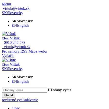
Menu
vistuk@vistuk.sk
SK
Slovensky
SK
Slovensky
EN
English
Vištuk
Obec
0910 245 578
vistuk@vistuk.sk
Pro seniory
RSS
Mapa webu
Vytlačiť
Vištuk
Obec
SK
Slovensky
SK
Slovensky
EN
English
Hľadaný výraz
Hľadať
rozšírené vyhľadávanie
Obec