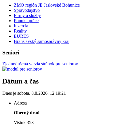
ZMO región JE Jaslovské Bohunice
Spravodajstvo
Firmy a služby
Ponuka práce
Inzercia
Reality
EURES
Bratislavský samosprávny kraj
Seniori
Zjednodušená verzia stránok pre seniorov
Dátum a čas
Dnes je
sobota
,
8.8.2026
,
12:19:21
Adresa
Obecný úrad
Vištuk 353