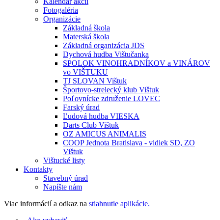
Kalendár akcií
Fotogaléria
Organizácie
Základná škola
Materská škola
Základná organizácia JDS
Dychová hudba Vištučanka
SPOLOK VINOHRADNÍKOV a VINÁROV
vo VIŠTUKU
TJ SLOVAN Vištuk
Športovo-strelecký klub Vištuk
Poľovnícke združenie LOVEC
Farský úrad
Ľudová hudba VIESKA
Darts Club Vištuk
OZ AMICUS ANIMALIS
COOP Jednota Bratislava - vidiek SD, ZO
Vištuk
Vištucké listy
Kontakty
Stavebný úrad
Napíšte nám
Viac informácií a odkaz na
stiahnutie aplikácie.