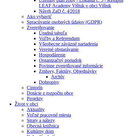
Územný plán zóny - Lokalita č. 5 - Kempus
LEAF Academy Vištuk v obci Vištuk
Návrh ZaD č. 4⁄2018
Ako vybaviť
Spracúvanie osobných údajov (GDPR)
Zverejňovanie
Úradná tabuľa
Voľby a Referendum
Všeobecne záväzné nariadenia
Verejné obstarávanie
Hospodárenie
Organizačný poriadok
Povinne zverejňované informácie
Zmluvy, Faktúry, Objednávky
Archív
Dobropisy
Cintorín
Dotácie z rozpočtu obce
Projekty
Život v obci
Aktuality
Voľné pracovné miesta
Straty a nálezy
Obecná knižnica
Kultúrny dom