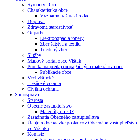
Symboly Obce
Charakteristika obce
Významní vištuckí rodáci
Doprava
Zdravotná starostlivosť
Odpady
Elektroodpad a tonery
Zber šatstva a textilu
Triedený zber
Služby
Mapový portál obce Vištuk
Ponuka na predaj propagačných materiálov obce
Publikácie obce
Veci vištucké
Tiesňové volania
Civilná ochrana
Samospráva
Starosta
Obecné zastupiteľstvo
Materiály pre OZ
Zasadnutia Obecného zastupiteľstva
Údaje o dochádzke poslancov Obecného zastupiteľstva
vo Vištuku
Komisie
Komisia mládeže, športu a kultúry