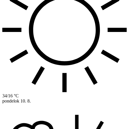
34/16 °C
pondelok
10. 8.