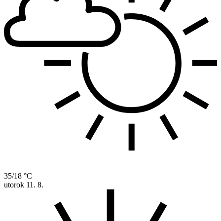
35/18 °C
utorok
11. 8.