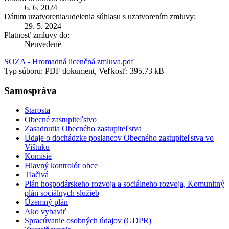
6. 6. 2024
Dátum uzatvorenia/udelenia súhlasu s uzatvorením zmluvy:
29. 5. 2024
Platnosť zmluvy do:
Neuvedené
SOZA - Hromadná licenčná zmluva.pdf
Typ súboru: PDF dokument, Veľkosť: 395,73 kB
Samospráva
Starosta
Obecné zastupiteľstvo
Zasadnutia Obecného zastupiteľstva
Údaje o dochádzke poslancov Obecného zastupiteľstva vo
Vištuku
Komisie
Hlavný kontrolór obce
Tlačivá
Plán hospodárskeho rozvoja a sociálneho rozvoja, Komunitný
plán sociálnych služieb
Územný plán
Ako vybaviť
Spracúvanie osobných údajov (GDPR)