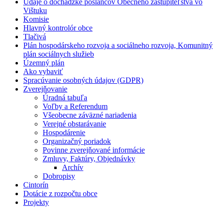
Údaje o dochádzke poslancov Obecného zastupiteľstva vo
Vištuku
Komisie
Hlavný kontrolór obce
Tlačivá
Plán hospodárskeho rozvoja a sociálneho rozvoja, Komunitný
plán sociálnych služieb
Územný plán
Ako vybaviť
Spracúvanie osobných údajov (GDPR)
Zverejňovanie
Úradná tabuľa
Voľby a Referendum
Všeobecne záväzné nariadenia
Verejné obstarávanie
Hospodárenie
Organizačný poriadok
Povinne zverejňované informácie
Zmluvy, Faktúry, Objednávky
Archív
Dobropisy
Cintorín
Dotácie z rozpočtu obce
Projekty