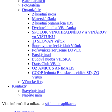
Kalendár akcií
Fotogaléria
Organizácie
Základná škola
Materská škola
Základná organizácia JDS
Dychová hudba Vištučanka
SPOLOK VINOHRADNÍKOV a VINÁROV
vo VIŠTUKU
TJ SLOVAN Vištuk
Športovo-strelecký klub Vištuk
Poľovnícke združenie LOVEC
Farský úrad
Ľudová hudba VIESKA
Darts Club Vištuk
OZ AMICUS ANIMALIS
COOP Jednota Bratislava - vidiek SD, ZO
Vištuk
Vištucké listy
Kontakty
Stavebný úrad
Napíšte nám
Viac informácií a odkaz na
stiahnutie aplikácie.