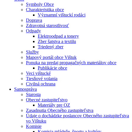
Symboly Obce
Charakteristika obce
Významní vištuckí rodáci
Doprava
Zdravotná starostlivosť
Odpady
Elektroodpad a tonery
Zber šatstva a textilu
Triedený zber
Služby
Mapový portál obce Vištuk
Ponuka na predaj propagačných materiálov obce
Publikácie obce
Veci vištucké
Tiesňové volania
Civilná ochrana
Samospráva
Starosta
Obecné zastupiteľstvo
Materiály pre OZ
Zasadnutia Obecného zastupiteľstva
Údaje o dochádzke poslancov Obecného zastupiteľstva
vo Vištuku
Komisie
Komisia mládeže, športu a kultúry