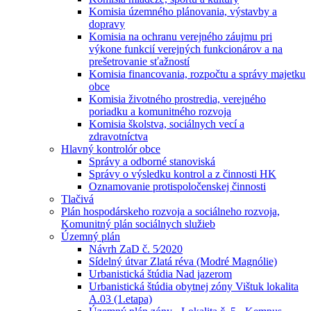
Komisia územného plánovania, výstavby a
dopravy
Komisia na ochranu verejného záujmu pri
výkone funkcií verejných funkcionárov a na
prešetrovanie sťažností
Komisia financovania, rozpočtu a správy majetku
obce
Komisia životného prostredia, verejného
poriadku a komunitného rozvoja
Komisia školstva, sociálnych vecí a
zdravotníctva
Hlavný kontrolór obce
Správy a odborné stanoviská
Správy o výsledku kontrol a z činnosti HK
Oznamovanie protispoločenskej činnosti
Tlačivá
Plán hospodárskeho rozvoja a sociálneho rozvoja,
Komunitný plán sociálnych služieb
Územný plán
Návrh ZaD č. 5⁄2020
Sídelný útvar Zlatá réva (Modré Magnólie)
Urbanistická štúdia Nad jazerom
Urbanistická štúdia obytnej zóny Vištuk lokalita
A.03 (1.etapa)