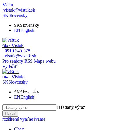
Menu
vistuk@vistuk.sk
SK
Slovensky
SK
Slovensky
EN
English
Vištuk
Obec
0910 245 578
vistuk@vistuk.sk
Pro seniory
RSS
Mapa webu
Vytlačiť
Vištuk
Obec
SK
Slovensky
SK
Slovensky
EN
English
Hľadaný výraz
Hľadať
rozšírené vyhľadávanie
Obec