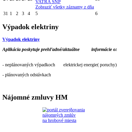
VATRA SNP
Zobraziť všetky záznamy z dňa
31
1
2
3
4
5
6
Výpadok elektriny
Výpadok elektriny
Aplikácia poskytuje prehľadné/aktuálne
informácie o:
- neplánovaných výpadkoch elektrickej energie( poruchy)
- plánovaných odstávkach
Nájomné zmluvy HM