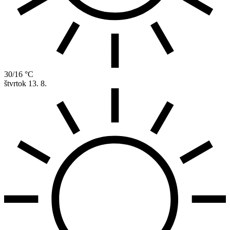
30/16 °C
štvrtok
13. 8.