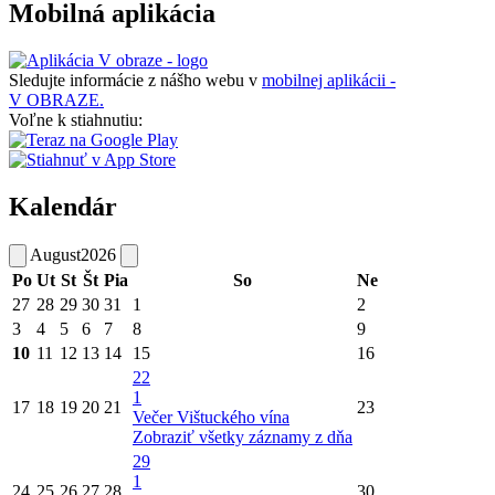
Mobilná aplikácia
Sledujte informácie z nášho webu v
mobilnej aplikácii -
V OBRAZE.
Voľne k stiahnutiu:
Kalendár
August
2026
Po
Ut
St
Št
Pia
So
Ne
27
28
29
30
31
1
2
3
4
5
6
7
8
9
10
11
12
13
14
15
16
22
1
17
18
19
20
21
23
Večer Vištuckého vína
Zobraziť všetky záznamy z dňa
29
1
24
25
26
27
28
30