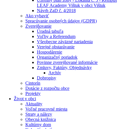
Územný plán zóny - Lokalita č. 5 - Kempus
LEAF Academy Vištuk v obci Vištuk
Návrh ZaD č. 4⁄2018
Ako vybaviť
Spracúvanie osobných údajov (GDPR)
Zverejňovanie
Úradná tabuľa
Voľby a Referendum
Všeobecne záväzné nariadenia
Verejné obstarávanie
Hospodárenie
Organizačný poriadok
Povinne zverejňované informácie
Zmluvy, Faktúry, Objednávky
Archív
Dobropisy
Cintorín
Dotácie z rozpočtu obce
Projekty
Život v obci
Aktuality
Voľné pracovné miesta
Straty a nálezy
Obecná knižnica
Kultúrny dom