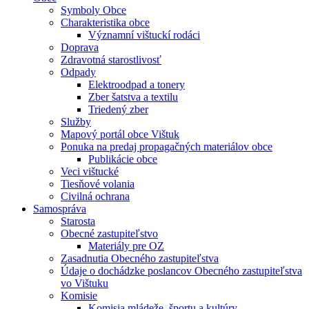
Symboly Obce
Charakteristika obce
Významní vištuckí rodáci
Doprava
Zdravotná starostlivosť
Odpady
Elektroodpad a tonery
Zber šatstva a textilu
Triedený zber
Služby
Mapový portál obce Vištuk
Ponuka na predaj propagačných materiálov obce
Publikácie obce
Veci vištucké
Tiesňové volania
Civilná ochrana
Samospráva
Starosta
Obecné zastupiteľstvo
Materiály pre OZ
Zasadnutia Obecného zastupiteľstva
Údaje o dochádzke poslancov Obecného zastupiteľstva
vo Vištuku
Komisie
Komisia mládeže, športu a kultúry