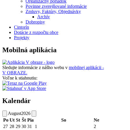
Organizačný poriadok
Povinne zverejňované informácie
Zmluvy, Faktúry, Objednávky
Archív
Dobropisy
Cintorín
Dotácie z rozpočtu obce
Projekty
Mobilná aplikácia
Sledujte informácie z nášho webu v
mobilnej aplikácii -
V OBRAZE.
Voľne k stiahnutiu:
Kalendár
August
2026
Po
Ut
St
Št
Pia
So
Ne
27
28
29
30
31
1
2