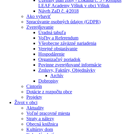
Územný plán zóny - Lokalita č. 5 - Kempus
LEAF Academy Vištuk v obci Vištuk
Návrh ZaD č. 4⁄2018
Ako vybaviť
Spracúvanie osobných údajov (GDPR)
Zverejňovanie
Úradná tabuľa
Voľby a Referendum
Všeobecne záväzné nariadenia
Verejné obstarávanie
Hospodárenie
Organizačný poriadok
Povinne zverejňované informácie
Zmluvy, Faktúry, Objednávky
Archív
Dobropisy
Cintorín
Dotácie z rozpočtu obce
Projekty
Život v obci
Aktuality
Voľné pracovné miesta
Straty a nálezy
Obecná knižnica
Kultúrny dom