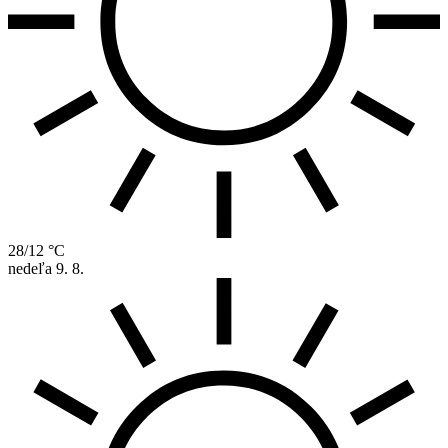
28/12 °C
nedeľa
9. 8.