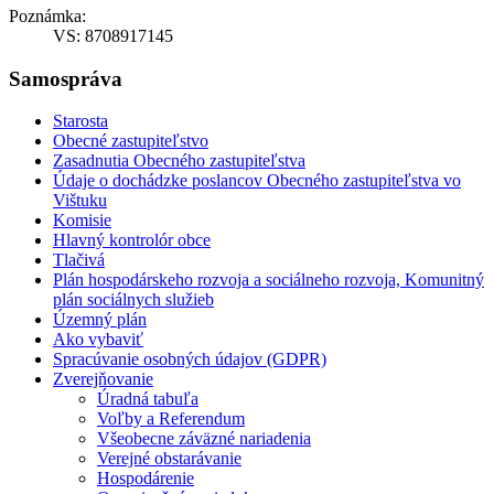
Poznámka:
VS: 8708917145
Samospráva
Starosta
Obecné zastupiteľstvo
Zasadnutia Obecného zastupiteľstva
Údaje o dochádzke poslancov Obecného zastupiteľstva vo
Vištuku
Komisie
Hlavný kontrolór obce
Tlačivá
Plán hospodárskeho rozvoja a sociálneho rozvoja, Komunitný
plán sociálnych služieb
Územný plán
Ako vybaviť
Spracúvanie osobných údajov (GDPR)
Zverejňovanie
Úradná tabuľa
Voľby a Referendum
Všeobecne záväzné nariadenia
Verejné obstarávanie
Hospodárenie