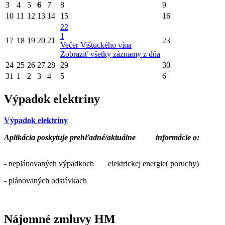
3
4
5
6
7
8
9
10
11
12
13
14
15
16
22
1
17
18
19
20
21
23
Večer Vištuckého vína
Zobraziť všetky záznamy z dňa
24
25
26
27
28
29
30
31
1
2
3
4
5
6
Výpadok elektriny
Výpadok elektriny
Aplikácia poskytuje prehľadné/aktuálne
informácie o:
- neplánovaných výpadkoch elektrickej energie( poruchy)
- plánovaných odstávkach
Nájomné zmluvy HM