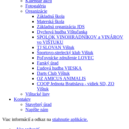
Kalendár akcií
Fotogaléria
Organizácie
Základná škola
Materská škola
Základná organizácia JDS
Dychová hudba Vištučanka
SPOLOK VINOHRADNÍKOV a VINÁROV
vo VIŠTUKU
TJ SLOVAN Vištuk
Športovo-strelecký klub Vištuk
Poľovnícke združenie LOVEC
Farský úrad
Ľudová hudba VIESKA
Darts Club Vištuk
OZ AMICUS ANIMALIS
COOP Jednota Bratislava - vidiek SD, ZO
Vištuk
Vištucké listy
Kontakty
Stavebný úrad
Napíšte nám
Viac informácií a odkaz na
stiahnutie aplikácie.