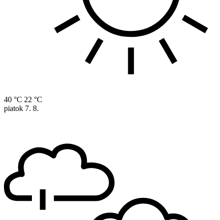
40 °C
22 °C
piatok
7. 8.