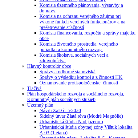
Komisia územného plánovania, výstavby a
dopravy
Komisia na ochranu verejného záujmu pri
výkone funkcií verejných funkcionárov a na
prešetrovanie sťažností
Komisia financovania, rozpočtu a správy majetku
obce
Komisia životného prostredia, verejného
poriadku a komunitného rozvoja
Komisia školstva, sociálnych vecí a
zdravotníctva
Hlavný kontrolór obce
Správy a odborné stanoviská
Správy o výsledku kontrol a z činnosti HK
Oznamovanie protispoločenskej činnosti
Tlačivá
Plán hospodárskeho rozvoja a sociálneho rozvoja,
Komunitný plán sociálnych služieb
Územný plán
Návrh ZaD č. 5⁄2020
Sídelný útvar Zlatá réva (Modré Magnólie)
Urbanistická štúdia Nad jazerom
Urbanistická štúdia obytnej zóny Vištuk lokalita
A.03 (1.etapa)