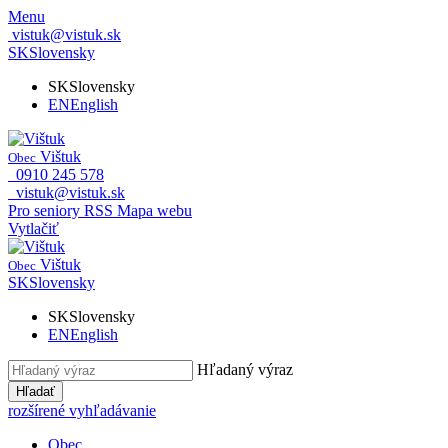
Menu
vistuk@vistuk.sk
SK
Slovensky
SK
Slovensky
EN
English
Vištuk
Obec
0910 245 578
vistuk@vistuk.sk
Pro seniory
RSS
Mapa webu
Vytlačiť
Vištuk
Obec
SK
Slovensky
SK
Slovensky
EN
English
Hľadaný výraz
Hľadať
rozšírené vyhľadávanie
Obec